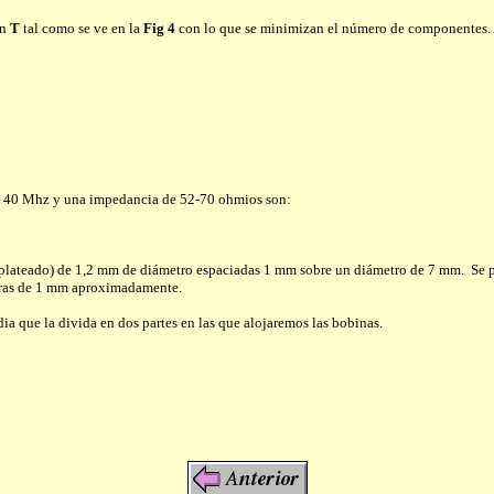
en
T
tal como se ve en la
Fig 4
con lo que se minimizan el número de componentes. Al
 de 40 Mhz y una impedancia de 52-70 ohmios son:
lateado) de 1,2 mm de diámetro espaciadas 1 mm sobre un diámetro de 7 mm. Se pued
piras de 1 mm aproximadamente.
 que la divida en dos partes en las que alojaremos las bobinas.