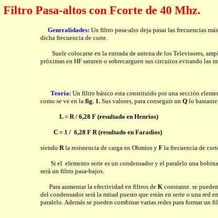
Filtro Pasa-altos con Fcorte de 40 Mhz.
Generalidades:
Un filtro pasa-alto deja pasar las frecuencias más
dicha frecuencia de corte.
Suele colocarse en la entrada de antena de los Televisores, amplif
próximas en HF saturen o sobrecarguen sus circuitos evitando las mú
Teoría:
Un filtro básico esta constituido por una sección eleme
como se ve en la
fig. 1.
Sus valores, para conseguir un
Q
lo bastante 
L = R / 6,28 F (resultado en Henrios)
C = 1 / 6,28 F R (resultado en Faradios)
siendo
R
la resistencia de carga en Ohmios y
F
la frecuencia de cor
Si el elemento serie es un condensador y el paralelo una bobina 
será un filtro pasa-bajos.
Para aumentar la efectividad en filtros de
K
constante. se puede
del condensador será la mitad puesto que están en serie o una red e
paralelo. Además se pueden combinar varias redes para formar un fil