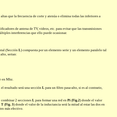
 altas que la frecuencia de corte y atenúa o elimina todas las inferiores a
icadores de antena de TV, videos, etc. para evitar que las transmisiones
ltiples interferencias que ello puede ocasionar.
ntal (Sección
L
) compuesta por un elemento serie y un elemento paralelo tal
alto, serian:
te en Mhz.
el resultado será una sección
L
para un filtro pasa-alto, si es al contrario,
n combinar 2 secciones
L
para formar una red en
Pi
(
Fig.2
) donde el valor
n
T
(
Fig. 3
) donde el valor de la inductancia será la mitad al estar las dos en
tro más efectivo.