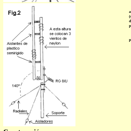
a
(
d
p
p