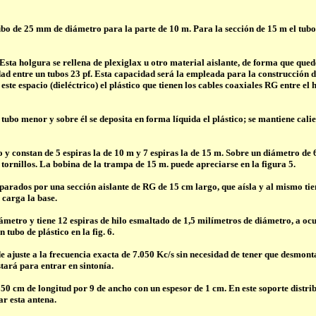
bo de 25 mm de diámetro para la parte de 10 m. Para la sección de 15 m el tubo 
sta holgura se rellena de plexiglax u otro material aislante, de forma que qued
d entre un tubos 23 pf. Esta capacidad será la empleada para la construcción de
te espacio (dieléctrico) el plástico que tienen los cables coaxiales RG entre el
tubo menor y sobre él se deposita en forma líquida el plástico; se mantiene cali
 constan de 5 espiras la de 10 m y 7 espiras la de 15 m. Sobre un diámetro de 
tornillos. La bobina de la trampa de 15 m. puede apreciarse en la figura 5.
arados por una sección aislante de RG de 15 cm largo, que aísla y al mismo tiem
 carga la base.
tro y tiene 12 espiras de hilo esmaltado de 1,5 milímetros de diámetro, a ocup
tubo de plástico en la fig. 6.
ajuste a la frecuencia exacta de 7.050 Kc/s sin necesidad de tener que desmontar
tará para entrar en sintonía.
50 cm de longitud por 9 de ancho con un espesor de 1 cm. En este soporte distri
r esta antena.