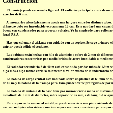
Construcción
.
El montaje puede verse en la figura 4. El radiador principal consta de un tu
exterior de 6 mm.
Al montarlos telescópicamente queda una holgura entre los distintos tubos. E
diámetro debe ser introducido exactamente 12 cm . Esto nos dará una capacida
bueno este condensador para soportar voltajes. Yo he empleado para rellenar es
legal U.S.A.
Hay que calentar el aislante con cuidado con un soplete. Se coge primero el 
enfriar queda sólido el conjunto
.
Las bobinas están hechas con hilo de aluminio o cobre de 2 mm de diámetro y
condensadores
concéntricos por medio bridas de acero inoxidable o mediante 
El radiador secundario ó de 40 m está constituido por dos tubos de 1,9 m sep
algo más o algo menos variará solamente el valor exacto de la inductancia de
La bobina de carga central está bobinada sobre un plástico de 63 mm de diáme
de 40 m. y la bobina de la trampa para 15m. pueden verse protegidas de por un 
La bobina de sintonía de la base tiene por misión tener a mano un sistema de 
esmaltado de 1 mm de diámetro, sobre soporte de 25 mm, esta longitud se ajus
Para soportar la antena al mástil, se puede recurrir a una pieza aislante de 
usarse cualquier otro sistema mecánico que creamos conveniente para soporta